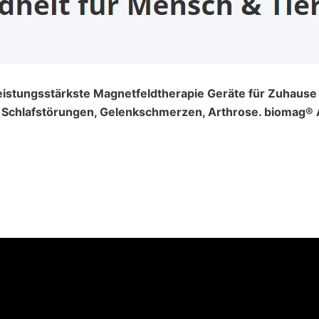
Leistungsstärkste Magnetfeldtherapie Geräte für Zuhause u
chlafstörungen, Gelenkschmerzen, Arthrose. biomag® Au