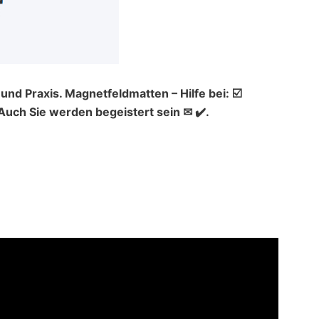
nd Praxis. Magnetfeldmatten – Hilfe bei: ☑️
ch Sie werden begeistert sein ✉ ✔️.