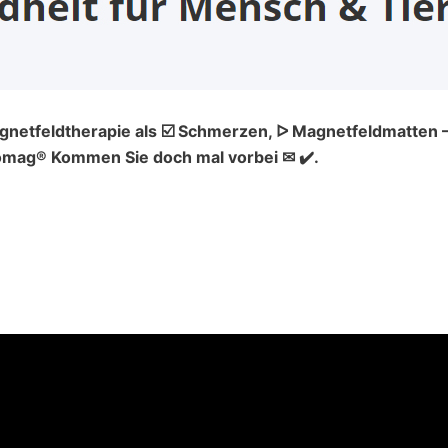
agnetfeldtherapie als ☑️ Schmerzen, ᐅ Magnetfeldmatten 
omag® Kommen Sie doch mal vorbei ✉ ✔️.