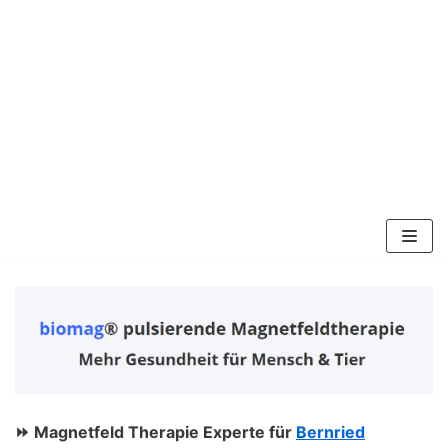
Zum
Inhalt
springen
⏩ Magnetfeld Therapie Experte für
Bernried