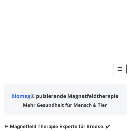
Zum
Inhalt
springen
⏩ Magnetfeld Therapie Experte für Breese. ✔️