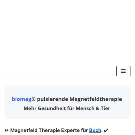
Zum
Inhalt
springen
⏩ Magnetfeld Therapie Experte für
Buch
. ✔️