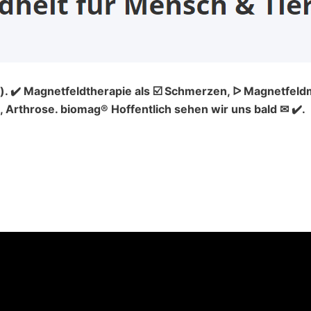
). ✔️ Magnetfeldtherapie als ☑️ Schmerzen, ᐅ Magnetfeld
Arthrose. biomag® Hoffentlich sehen wir uns bald ✉ ✔️.