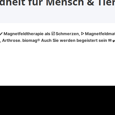
 ✔️ Magnetfeldtherapie als ☑️ Schmerzen, ᐅ Magnetfeldmat
 Arthrose. biomag® Auch Sie werden begeistert sein ✉ ✔