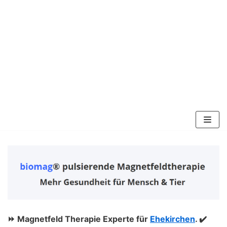
Zum
Inhalt
springen
⏩ Magnetfeld Therapie Experte für
Ehekirchen
. ✔️