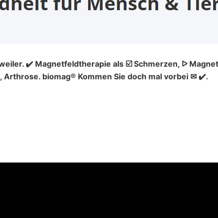
eiler. ✔️ Magnetfeldtherapie als ☑️ Schmerzen, ᐅ Magnet
 Arthrose. biomag® Kommen Sie doch mal vorbei ✉ ✔️.