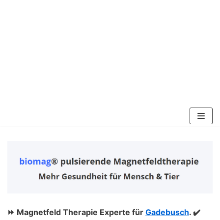
Zum
Inhalt
springen
⏩ Magnetfeld Therapie Experte für
Gadebusch
. ✔️