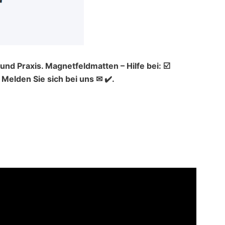
nd Praxis. Magnetfeldmatten – Hilfe bei: ☑️
elden Sie sich bei uns ✉ ✔️.