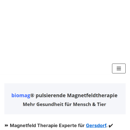
Zum
Inhalt
springen
⏩ Magnetfeld Therapie Experte für
Gersdorf
. ✔️