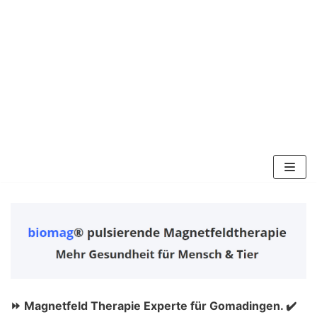
Zum
Inhalt
springen
⏩ Magnetfeld Therapie Experte für Gomadingen. ✔️