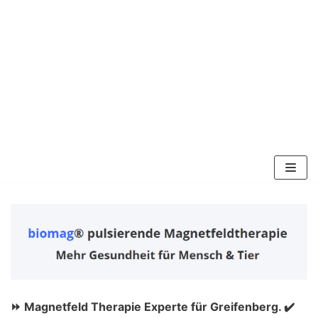
Zum
Inhalt
springen
⏩ Magnetfeld Therapie Experte für Greifenberg. ✔️