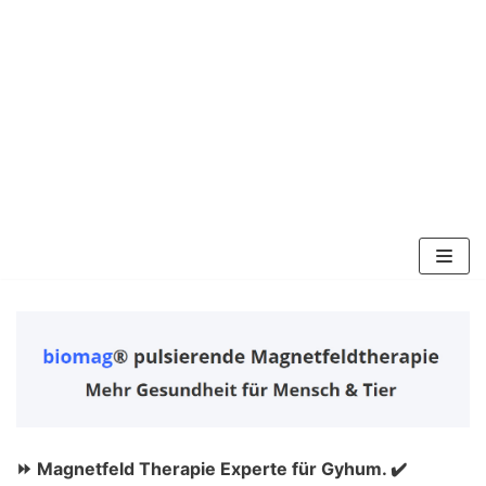
Zum
Inhalt
springen
⏩ Magnetfeld Therapie Experte für Gyhum. ✔️