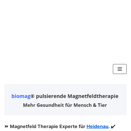
Zum
Inhalt
springen
⏩ Magnetfeld Therapie Experte für
Heidenau
. ✔️