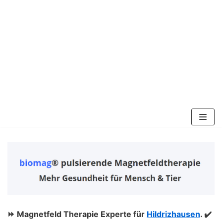
Zum
Inhalt
springen
⏩ Magnetfeld Therapie Experte für
Hildrizhausen
. ✔️