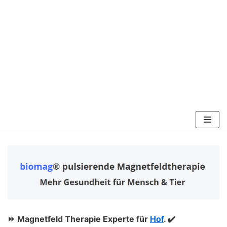
Zum
Inhalt
springen
⏩ Magnetfeld Therapie Experte für
Hof
. ✔️