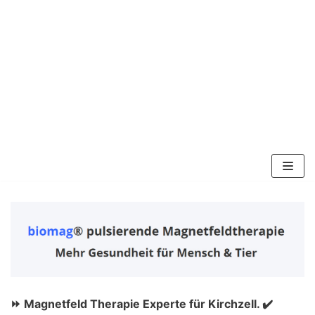
Zum
Inhalt
springen
⏩ Magnetfeld Therapie Experte für Kirchzell. ✔️