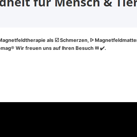
 Magnetfeldtherapie als ☑️ Schmerzen, ᐅ Magnetfeldmatte
mag® Wir freuen uns auf Ihren Besuch ✉ ✔️.