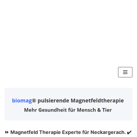
Zum
Inhalt
springen
⏩ Magnetfeld Therapie Experte für Neckargerach. ✔️