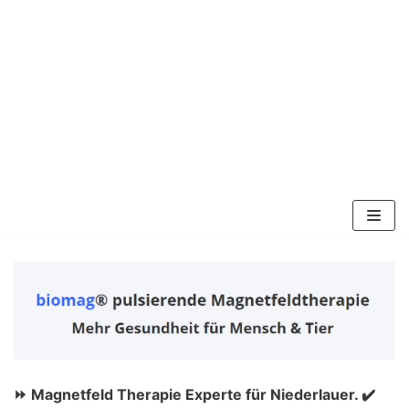
Zum
Inhalt
springen
⏩ Magnetfeld Therapie Experte für Niederlauer. ✔️