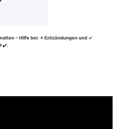
matten – Hilfe bei: ⭐ Entzündungen und ✓
 ✔️.