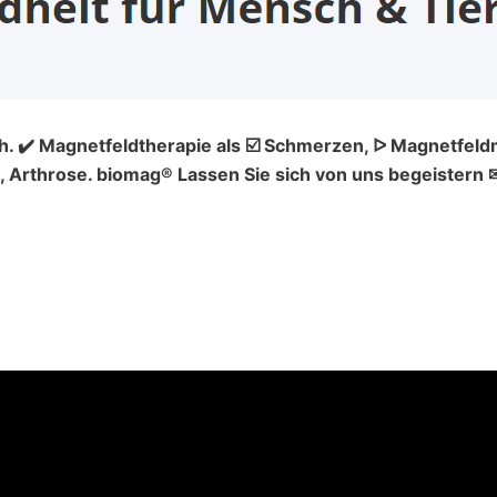
. ✔️ Magnetfeldtherapie als ☑️ Schmerzen, ᐅ Magnetfeld
Arthrose. biomag® Lassen Sie sich von uns begeistern ✉