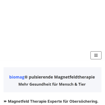
Zum
Inhalt
springen
⏩ Magnetfeld Therapie Experte für Obersöchering.