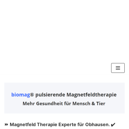
Zum
Inhalt
springen
⏩ Magnetfeld Therapie Experte für Obhausen. ✔️