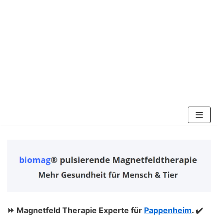
Zum
Inhalt
springen
⏩ Magnetfeld Therapie Experte für
Pappenheim
. ✔️