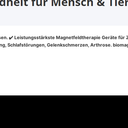
n. ✔️ Leistungsstärkste Magnetfeldtherapie Geräte für Z
g, Schlafstörungen, Gelenkschmerzen, Arthrose. biomag®