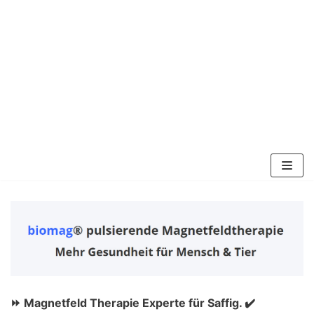
Zum
Inhalt
springen
⏩ Magnetfeld Therapie Experte für Saffig. ✔️