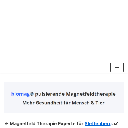
Zum
Inhalt
springen
⏩ Magnetfeld Therapie Experte für
Steffenberg
. ✔️