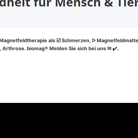
️ Magnetfeldtherapie als ☑️ Schmerzen, ᐅ Magnetfeldmatte
Arthrose. biomag® Melden Sie sich bei uns ✉ ✔️.