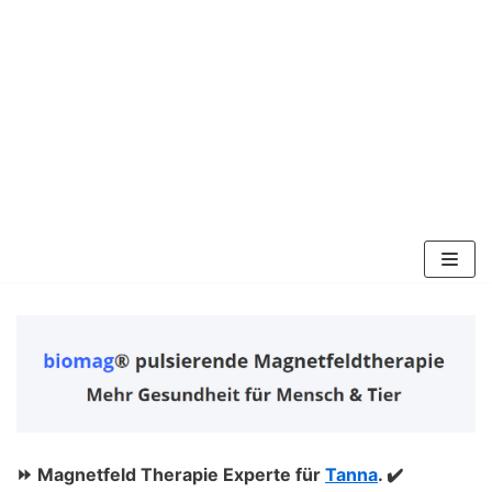
Zum
Inhalt
springen
⏩ Magnetfeld Therapie Experte für
Tanna
. ✔️