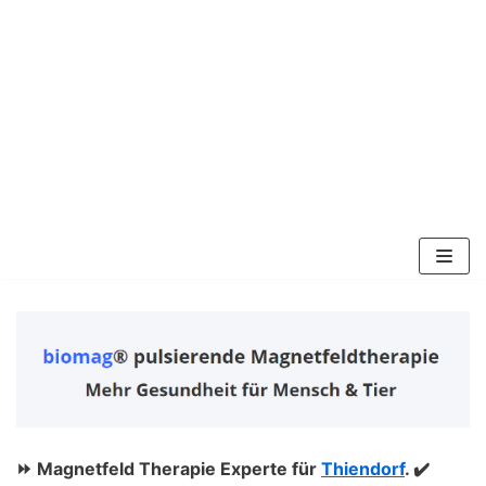
Zum
Inhalt
springen
⏩ Magnetfeld Therapie Experte für
Thiendorf
. ✔️