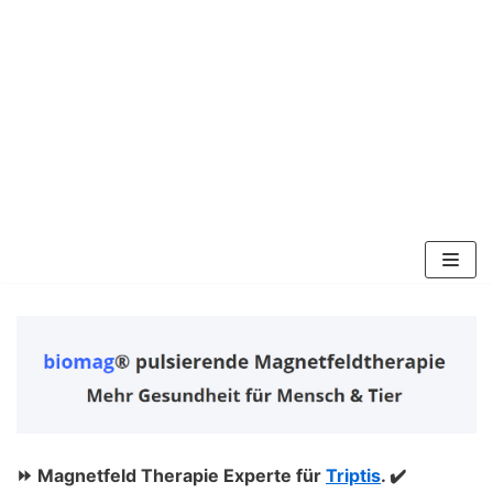
Zum
Inhalt
springen
⏩ Magnetfeld Therapie Experte für
Triptis
. ✔️