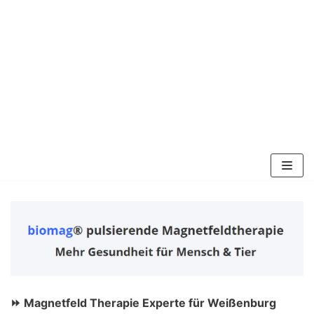
Zum
Inhalt
springen
⏩ Magnetfeld Therapie Experte für Weißenburg