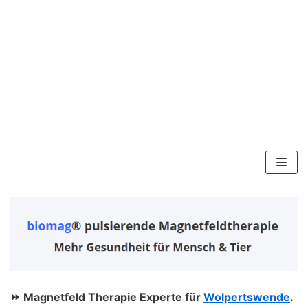
Zum
Inhalt
springen
⏩ Magnetfeld Therapie Experte für
Wolpertswende
.