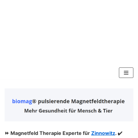
Zum
Inhalt
springen
⏩ Magnetfeld Therapie Experte für
Zinnowitz
. ✔️