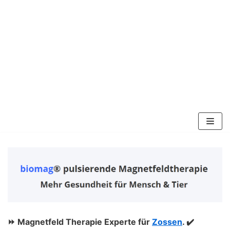
Zum
Inhalt
springen
⏩ Magnetfeld Therapie Experte für
Zossen
. ✔️